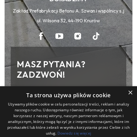
Zakład Prefabrykacji Betonu A. Szwan i wspólnicy s.j
ul. Wilsona 32, 44-190 Knurów
MASZ PYTANIA?
ZADZWOŃ!
Zakład Prefabrykacji Betonu A. Szwan
×
Ta strona używa plików cookie
i wspólnicy s.j
Używamy plików cookie w celu personalizacji treści, reklam i analizy
ul. Wilsona 32, 44-190 Knurów
naszego ruchu. Udostępniamy również informacje o tym, jak
korzystasz z naszej witryny, naszym partnerom reklamowym i
analitycznym, którzy mogą łączyć je z innymi informacjami, które im
(32) 236 16 91
przekazałeś lub które zebrali w wyniku korzystania przez Ciebie z ich
504 096 516
usług.
Dowiedz się więcej