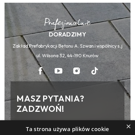
DORADZIMY
Zakład Prefabrykacji Betonu A. Szwan i wspólnicy s.j
ul. Wilsona 32, 44-190 Knurów
MASZ PYTANIA?
ZADZWOŃ!
×
Zakład Prefabrykacji Betonu A. Szwan
Ta strona używa plików cookie
i wspólnicy s.j