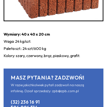
Wymiary: 40 x 40 x 20 cm
Waga: 24 kg/szt.
Paleta szt.: 24 szt/600 kg
Kolory: szary, czerwony, brąz, piaskowy, grafit.
MASZ PYTANIA? ZADZWOŃ!
W razie jakichkolwiek pytań zadzwoń na naszą
infolinię. Dział sprzedaży:
zpb@zpb.com.pl
(32) 236 16 91