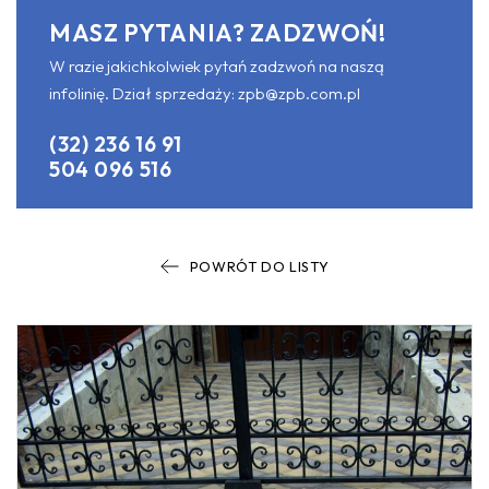
MASZ PYTANIA? ZADZWOŃ!
W razie jakichkolwiek pytań zadzwoń na naszą
infolinię. Dział sprzedaży:
zpb@zpb.com.pl
(32) 236 16 91
504 096 516
POWRÓT DO LISTY