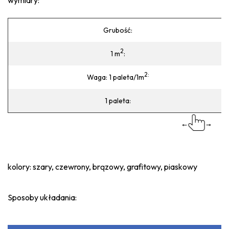
wymiary:
Grubość:
2
1 m
:
2:
Waga: 1 paleta/1m
1 paleta:
kolory: szary, czewrony, brązowy, grafitowy, piaskowy
Sposoby układania: