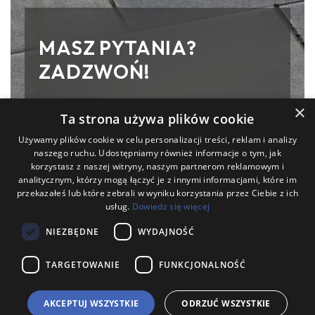
MASZ PYTANIA?
ZADZWOŃ!
×
Zakład Prefabrykacji Betonu A. Szwan
Ta strona używa plików cookie
i wspólnicy s.j
Używamy plików cookie w celu personalizacji treści, reklam i analizy
ul. Wilsona 32, 44-190 Knurów
naszego ruchu. Udostępniamy również informacje o tym, jak
korzystasz z naszej witryny, naszym partnerom reklamowym i
analitycznym, którzy mogą łączyć je z innymi informacjami, które im
(32) 236 16 91
przekazałeś lub które zebrali w wyniku korzystania przez Ciebie z ich
504 096 516
usług.
Dowiedz się więcej
NIEZBĘDNE
WYDAJNOŚĆ
TARGETOWANIE
FUNKCJONALNOŚĆ
Copyright © Zakład Prefabrykacji Betonu A. Szwan i
wspólnicy s.j
AKCEPTUJ WSZYSTKIE
ODRZUĆ WSZYSTKIE