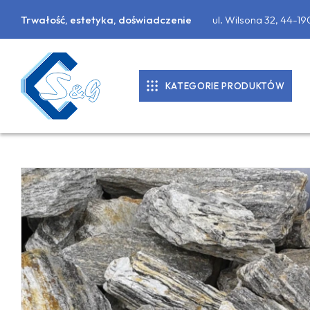
Trwałość, estetyka, doświadczenie
ul. Wilsona 32, 44-1
KATEGORIE PRODUKTÓW
KOSTKA BRUKOWA
DONICE BETONOWE
PALISADY
PŁYTY CHODNIKOWE
MATERIAŁY BUDOWLANE
OBRZEŻA CHODNIKOWE, KRAWĘŻNIKI