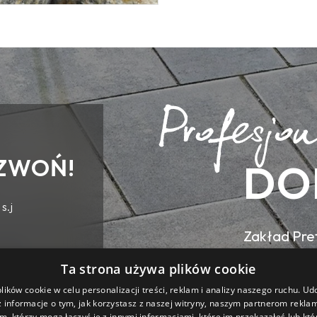
ZWOŃ!
DO
s.j
Zakład Pref
ul. Wilsona
Ta strona używa plików cookie
ików cookie w celu personalizacji treści, reklam i analizy naszego ruchu. U
 informacje o tym, jak korzystasz z naszej witryny, naszym partnerom rekl
m, którzy mogą łączyć je z innymi informacjami, które im przekazałeś lub któ