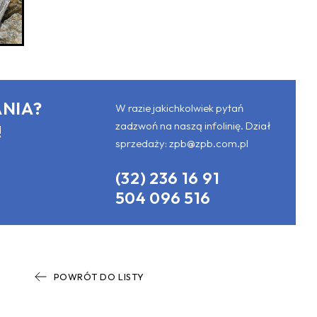
NIA?
W razie jakichkolwiek pytań
zadzwoń na naszą infolinię. Dział
!
sprzedaży:
zpb@zpb.com.pl
(32) 236 16 91
504 096 516
POWRÓT DO LISTY