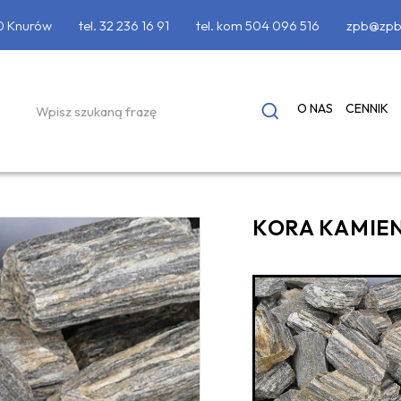
90 Knurów
tel.
32 236 16 91
tel. kom
504 096 516
zpb@zpb
O NAS
CENNIK
KORA KAMIEN