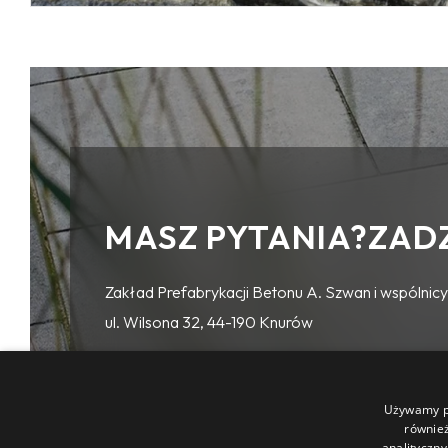
MASZ PYTANIA?ZAD
Zakład Prefabrykacji Betonu A. Szwan i wspólnicy 
ul. Wilsona 32, 44-190 Knurów
Używamy pl
(32) 236 16 91
również
analityczny