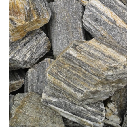
POZOSTAŁA GALANTERIA
OGRODZENIA BETONOWE
ARCHITEKTURA MIEJSKA
USŁUGI
KRUSZYWA
NARZĘDZIA
ŚRODKI CZYSZCZĄCE I BARWIĄCE
ASORTYMENT NA INDYWIDUALNE
ZAMÓWIENIA
MOBILNE SPA WIKI SAUNA-BALIA