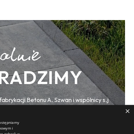
RADZIMY
abrykacji Betonu A. Szwan i wspólnicy s.j
×
 32, 44-190 Knurów
dostępniamy
amowym i
re zebrali w