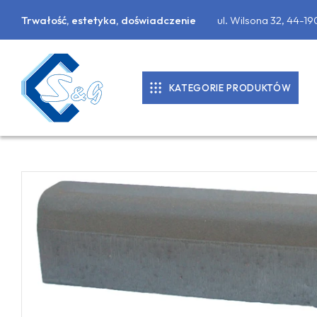
Trwałość, estetyka, doświadczenie
ul. Wilsona 32, 44-1
KATEGORIE PRODUKTÓW
KOSTKA BRUKOWA
DONICE BETONOWE
PALISADY
PŁYTY CHODNIKOWE
MATERIAŁY BUDOWLANE
OBRZEŻA CHODNIKOWE, KRAWĘŻNIKI