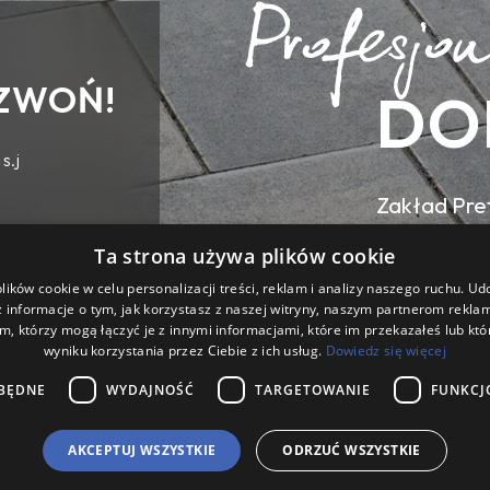
ZWOŃ!
DO
s.j
Zakład Pref
ul. Wilsona
Ta strona używa plików cookie
ików cookie w celu personalizacji treści, reklam i analizy naszego ruchu. U
 informacje o tym, jak korzystasz z naszej witryny, naszym partnerom rekl
m, którzy mogą łączyć je z innymi informacjami, które im przekazałeś lub któ
wyniku korzystania przez Ciebie z ich usług.
Dowiedz się więcej
BĘDNE
WYDAJNOŚĆ
TARGETOWANIE
FUNKCJ
AKCEPTUJ WSZYSTKIE
ODRZUĆ WSZYSTKIE