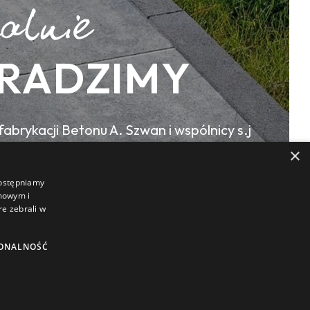
RADZIMY
abrykacji Betonu A. Szwan i wspólnicy s.j
×
 32, 44-190 Knurów
dostępniamy
amowym i
re zebrali w
ONALNOŚĆ