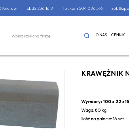
90 Knurów
tel.
32 236 16 91
tel. kom
504 096 516
zpb@zpb
O NAS
CENNIK
KRAWĘŻNIK 
Wymiary: 100 x 22 x1
Waga: 80 kg
Ilość na palecie: 16 szt.