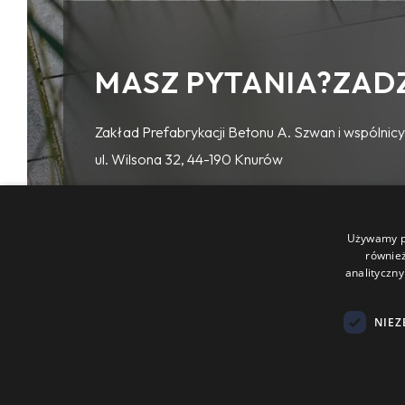
MASZ PYTANIA?ZAD
Zakład Prefabrykacji Betonu A. Szwan i wspólnicy 
ul. Wilsona 32, 44-190 Knurów
Używamy pl
(32) 236 16 91
również
analityczny
504 096 516
NIEZ
Copyright © Zakład Prefabrykacji Betonu A. Szwan i wspólnicy s.j