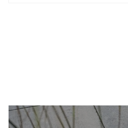
POZOSTAŁA GALANTERIA
OGRODZENIA BETONOWE
ARCHITEKTURA MIEJSKA
USŁUGI
KRUSZYWA
NARZĘDZIA
ŚRODKI CZYSZCZĄCE I BARWIĄCE
ASORTYMENT NA INDYWIDUALNE
ZAMÓWIENIA
MOBILNE SPA WIKI SAUNA-BALIA