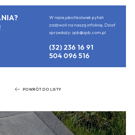
NIA?
W razie jakichkolwiek pytań
zadzwoń na naszą infolinię. Dział
!
sprzedaży:
zpb@zpb.com.pl
(32) 236 16 91
504 096 516
POWRÓT DO LISTY