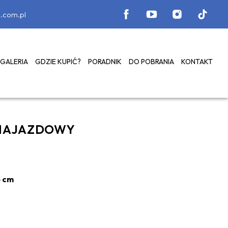
.com.pl
GALERIA
GDZIE KUPIĆ?
PORADNIK
DO POBRANIA
KONTAKT
NAJAZDOWY
5 cm