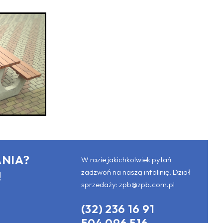
NIA?
W razie jakichkolwiek pytań
zadzwoń na naszą infolinię. Dział
!
sprzedaży:
zpb@zpb.com.pl
(32) 236 16 91
504 096 516