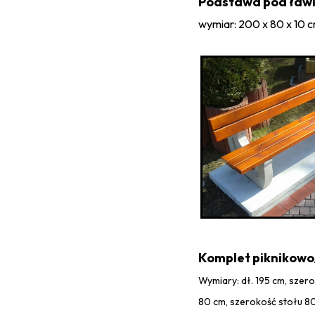
Podstawa pod ław
wymiar: 200 x 80 x 10 
Komplet piknikow
Wymiary: dł. 195 cm, szer
80 cm, szerokość stołu 8