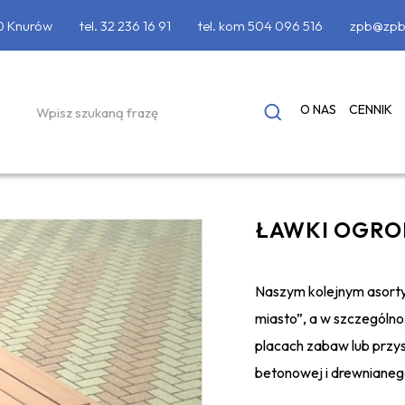
90 Knurów
tel.
32 236 16 91
tel. kom
504 096 516
zpb@zpb
O NAS
CENNIK
ŁAWKI OGR
Naszym kolejnym asort
miasto”, a w szczególno
placach zabaw lub prz
betonowej i drewnianeg