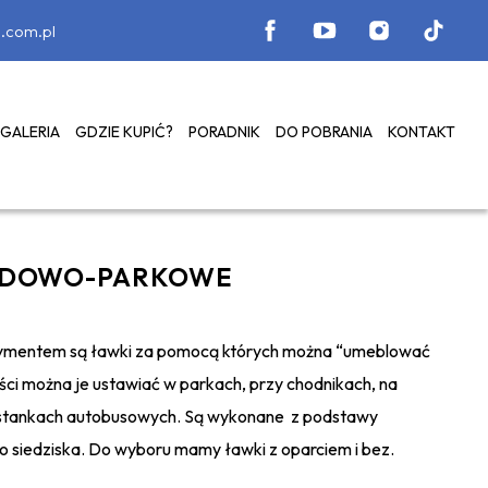
.com.pl
GALERIA
GDZIE KUPIĆ?
PORADNIK
DO POBRANIA
KONTAKT
ODOWO-PARKOWE
ymentem są ławki za pomocą których można “umeblować
ści można je ustawiać w parkach, przy chodnikach, na
ystankach autobusowych. Są wykonane z podstawy
o siedziska. Do wyboru mamy ławki z oparciem i bez.