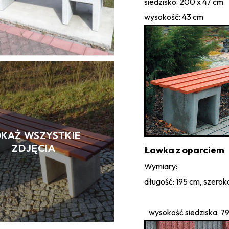
siedzisko: 200 x 47 cm
wysokość: 43 cm
KAŻ WSZYSTKIE
ZDJĘCIA
Ławka z o
Wymi
długość: 195 cm, szerok
wysokość siedziska: 7