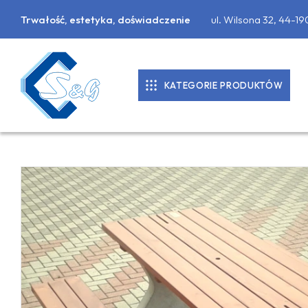
Trwałość, estetyka, doświadczenie
ul. Wilsona 32, 44-1
KATEGORIE PRODUKTÓW
KOSTKA BRUKOWA
DONICE BETONOWE
PALISADY
PŁYTY CHODNIKOWE
MATERIAŁY BUDOWLANE
OBRZEŻA CHODNIKOWE, KRAWĘŻNIKI