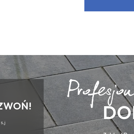
ZWOŃ!
DO
s.j