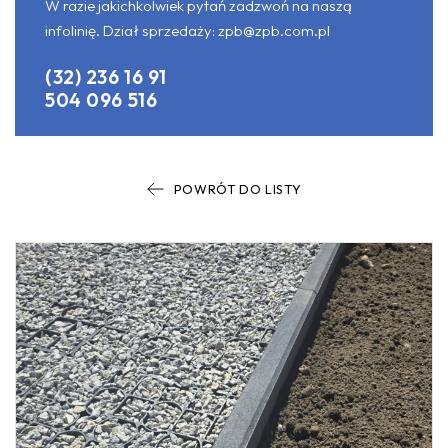
W razie jakichkolwiek pytań zadzwoń na naszą
infolinię. Dział sprzedaży:
zpb@zpb.com.pl
(32) 236 16 91
504 096 516
POWRÓT DO LISTY