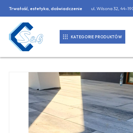
Trwałość, estetyka, doświadczenie
ul. Wilsona 32, 44-1
KATEGORIE PRODUKTÓW
KOSTKA BRUKOWA
DONICE BETONOWE
PALISADY
PŁYTY CHODNIKOWE
MATERIAŁY BUDOWLANE
OBRZEŻA CHODNIKOWE, KRAWĘŻNIKI