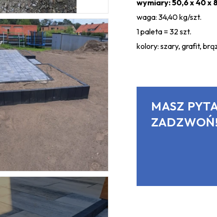
wymiary: 50,6 x 40 x 
waga: 34,40 kg/szt.
1 paleta = 32 szt.
kolory: szary, grafit, brą
MASZ PYTA
ZADZWOŃ