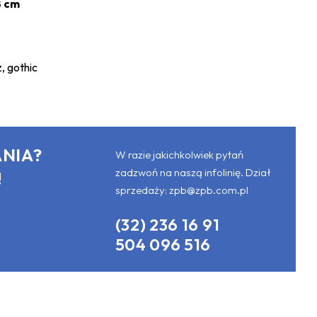
8 cm
z, gothic
NIA?
W razie jakichkolwiek pytań
zadzwoń na naszą infolinię. Dział
!
sprzedaży:
zpb@zpb.com.pl
(32) 236 16 91
504 096 516