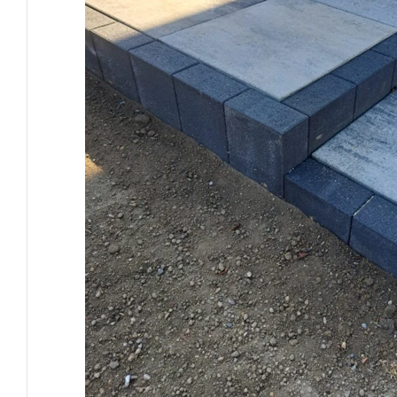
POZOSTAŁA GALANTERIA
OGRODZENIA BETONOWE
ARCHITEKTURA MIEJSKA
USŁUGI
KRUSZYWA
NARZĘDZIA
ŚRODKI CZYSZCZĄCE I BARWIĄCE
ASORTYMENT NA INDYWIDUALNE
ZAMÓWIENIA
MOBILNE SPA WIKI SAUNA-BALIA