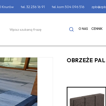
90 Knurów
tel.
32 236 16 91
tel. kom
504 096 516
zpb@zpb
O NAS
CENNIK
OBRZEŻE PA