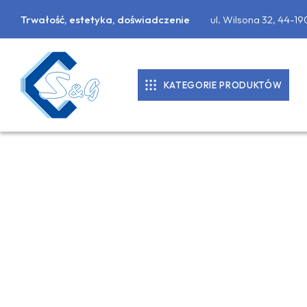
Trwałość, estetyka, doświadczenie
ul. Wilsona 32, 44-1
KATEGORIE PRODUKTÓW
KOSTKA BRUKOWA
DONICE BETONOWE
PALISADY
PŁYTY CHODNIKOWE
MATERIAŁY BUDOWLANE
OBRZEŻA CHODNIKOWE, KRAWĘŻNIKI