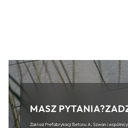
POZOSTAŁA GALANTERIA
OGRODZENIA BETONOWE
ARCHITEKTURA MIEJSKA
USŁUGI
KRUSZYWA
NARZĘDZIA
ŚRODKI CZYSZCZĄCE I BARWIĄCE
ASORTYMENT NA INDYWIDUALNE
ZAMÓWIENIA
MOBILNE SPA WIKI SAUNA-BALIA
MASZ PYTANIA?ZAD
Zakład Prefabrykacji Betonu A. Szwan i wspólnicy 