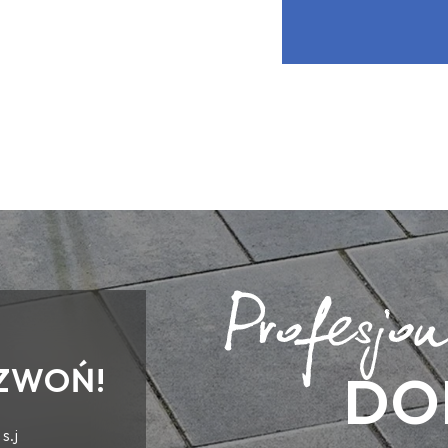
ZWOŃ!
DO
s.j