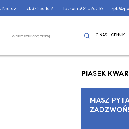
90 Knurów
tel.
32 236 16 91
tel. kom
504 096 516
zpb@zpb
O NAS
CENNIK
PIASEK KWAR
MASZ PYTA
ZADZWOŃ