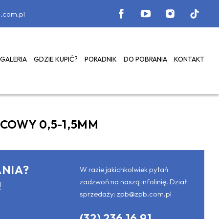
.com.pl
GALERIA
GDZIE KUPIĆ?
PORADNIK
DO POBRANIA
KONTAKT
COWY 0,5-1,5MM
NIA?
W razie jakichkolwiek pytań
zadzwoń na naszą infolinię. Dział
!
sprzedaży:
zpb@zpb.com.pl
(32) 236 16 91