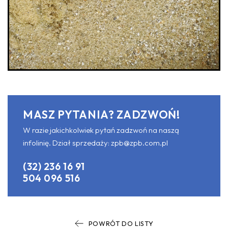
MASZ PYTANIA? ZADZWOŃ!
W razie jakichkolwiek pytań zadzwoń na naszą
infolinię. Dział sprzedaży:
zpb@zpb.com.pl
(32) 236 16 91
504 096 516
POWRÓT DO LISTY