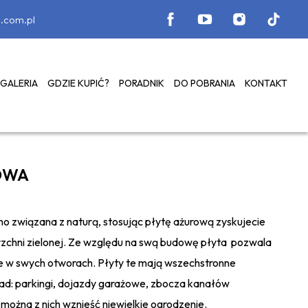
.com.pl
GALERIA
GDZIE KUPIĆ?
PORADNIK
DO POBRANIA
KONTAKT
OWA
o związana z naturą, stosując płytę ażurową zyskujecie
zchni zielonej. Ze względu na swą budowę płyta pozwala
e w swych otworach. Płyty te mają wszechstronne
ad: parkingi, dojazdy garażowe, zbocza kanałów
 można z nich wznieść niewielkie ogrodzenie.