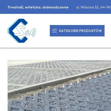
Trwałość, estetyka, doświadczenie
ul. Wilsona 32, 44-1
KATEGORIE PRODUKTÓW
KOSTKA BRUKOWA
DONICE BETONOWE
PALISADY
PŁYTY CHODNIKOWE
MATERIAŁY BUDOWLANE
OBRZEŻA CHODNIKOWE, KRAWĘŻNIKI