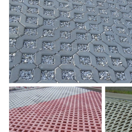
POZOSTAŁA GALANTERIA
OGRODZENIA BETONOWE
ARCHITEKTURA MIEJSKA
USŁUGI
KRUSZYWA
NARZĘDZIA
ŚRODKI CZYSZCZĄCE I BARWIĄCE
ASORTYMENT NA INDYWIDUALNE
ZAMÓWIENIA
MOBILNE SPA WIKI SAUNA-BALIA