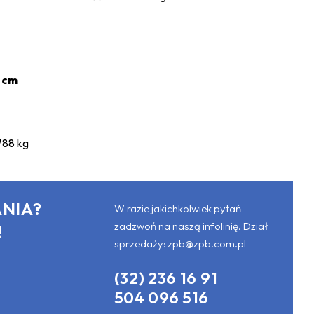
0 cm
/788 kg
NIA?
W razie jakichkolwiek pytań
zadzwoń na naszą infolinię. Dział
!
sprzedaży:
zpb@zpb.com.pl
(32) 236 16 91
504 096 516