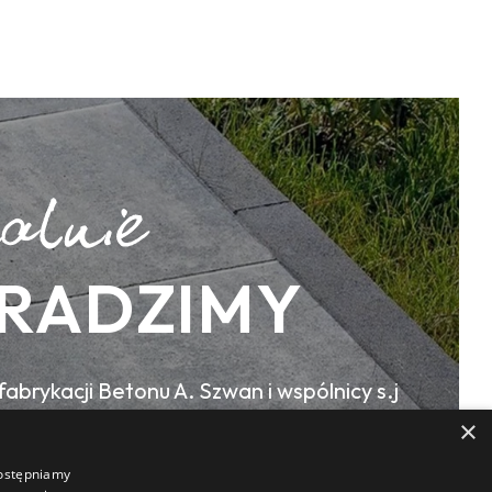
RADZIMY
abrykacji Betonu A. Szwan i wspólnicy s.j
×
 32, 44-190 Knurów
dostępniamy