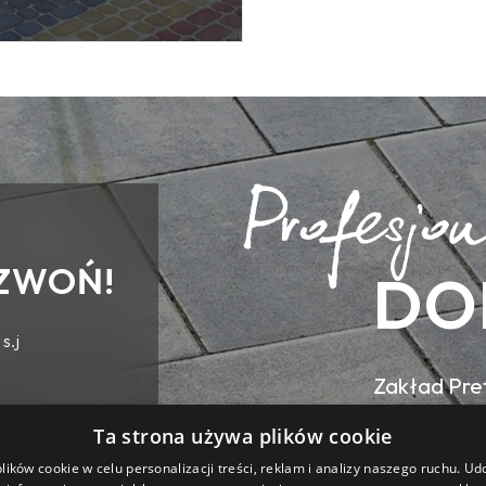
ZWOŃ!
DO
s.j
Zakład Pref
ul. Wilsona
Ta strona używa plików cookie
ików cookie w celu personalizacji treści, reklam i analizy naszego ruchu. U