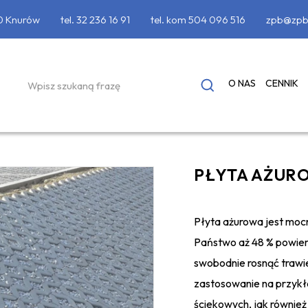
90 Knurów
tel.
32 236 16 91
tel. kom
504 096 516
zpb@zpb
O NAS
CENNIK
PŁYTA AŻUR
Płyta ażurowa jest mocn
Państwo aż 48 % powier
swobodnie rosnąć trawi
zastosowanie na przykł
ściekowych, jak również