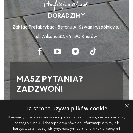
DORADZIMY
Zakład Prefabrykacji Betonu A. Szwan i wspólnicy s.j
ul. Wilsona 32, 44-190 Knurów
MASZ PYTANIA?
ZADZWOŃ!
×
Zakład Prefabrykacji Betonu A. Szwan
Ta strona używa plików cookie
i wspólnicy s.j
Używamy plików cookie w celu personalizacji treści, reklam i analizy
ul. Wilsona 32, 44-190 Knurów
naszego ruchu. Udostępniamy również informacje o tym, jak
korzystasz z naszej witryny, naszym partnerom reklamowym i