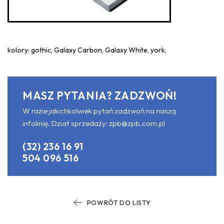
kolory: gothic, Galaxy Carbon, Galaxy White, york,
MASZ PYTANIA? ZADZWOŃ!
W razie jakichkolwiek pytań zadzwoń na naszą
infolinię. Dział sprzedaży:
zpb@zpb.com.pl
(32) 236 16 91
504 096 516
POWRÓT DO LISTY