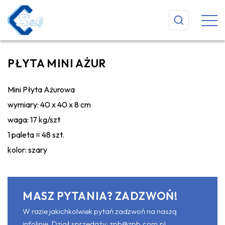
PŁYTA MINI AŻUR
Mini Płyta Ażurowa
wymiary: 40 x 40 x 8 cm
waga: 17 kg/szt
1 paleta = 48 szt.
kolor: szary
MASZ PYTANIA? ZADZWOŃ!
W razie jakichkolwiek pytań zadzwoń na naszą
infolinię. Dział sprzedaży:
zpb@zpb.com.pl