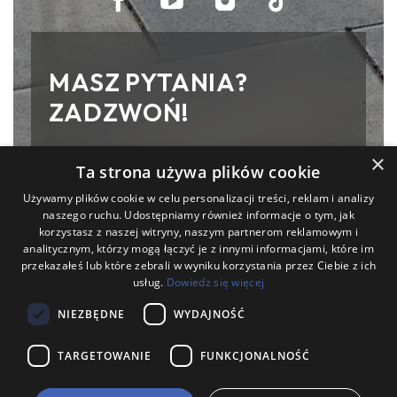
MASZ PYTANIA?
ZADZWOŃ!
Zakład Prefabrykacji Betonu A. Szwan
×
Ta strona używa plików cookie
i wspólnicy s.j
Używamy plików cookie w celu personalizacji treści, reklam i analizy
ul. Wilsona 32, 44-190 Knurów
naszego ruchu. Udostępniamy również informacje o tym, jak
korzystasz z naszej witryny, naszym partnerom reklamowym i
analitycznym, którzy mogą łączyć je z innymi informacjami, które im
(32) 236 16 91
przekazałeś lub które zebrali w wyniku korzystania przez Ciebie z ich
504 096 516
usług.
Dowiedz się więcej
NIEZBĘDNE
WYDAJNOŚĆ
TARGETOWANIE
FUNKCJONALNOŚĆ
Copyright © Zakład Prefabrykacji Betonu A. Szwan i