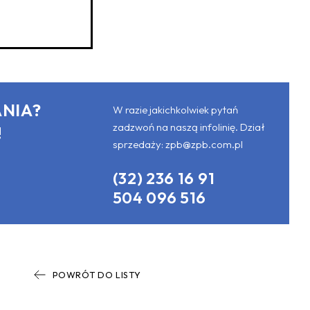
NIA?
W razie jakichkolwiek pytań
zadzwoń na naszą infolinię. Dział
!
sprzedaży:
zpb@zpb.com.pl
(32) 236 16 91
504 096 516
POWRÓT DO LISTY