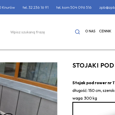
90 Knurów
tel.
32 236 16 91
tel. kom
504 096 516
zpb@zpb
O NAS
CENNIK
STOJAKI PO
Stojak pod rower nr 1
długość: 150 cm, szero
waga: 300 kg