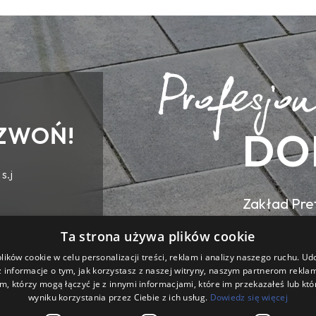
ZWOŃ!
DO
s.j
Zakład Pref
ul. Wilsona
Ta strona używa plików cookie
ików cookie w celu personalizacji treści, reklam i analizy naszego ruchu. U
 informacje o tym, jak korzystasz z naszej witryny, naszym partnerom rekl
m, którzy mogą łączyć je z innymi informacjami, które im przekazałeś lub któ
wyniku korzystania przez Ciebie z ich usług.
Dowiedz się więcej