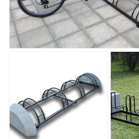
POZOSTAŁA GALANTERIA
OGRODZENIA BETONOWE
ARCHITEKTURA MIEJSKA
USŁUGI
KRUSZYWA
NARZĘDZIA
ŚRODKI CZYSZCZĄCE I BARWIĄCE
ASORTYMENT NA INDYWIDUALNE
ZAMÓWIENIA
MOBILNE SPA WIKI SAUNA-BALIA