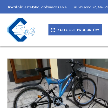
Trwałość, estetyka, doświadczenie
ul. Wilsona 32, 44-1
KATEGORIE PRODUKTÓW
KOSTKA BRUKOWA
DONICE BETONOWE
PALISADY
PŁYTY CHODNIKOWE
MATERIAŁY BUDOWLANE
OBRZEŻA CHODNIKOWE, KRAWĘŻNIKI