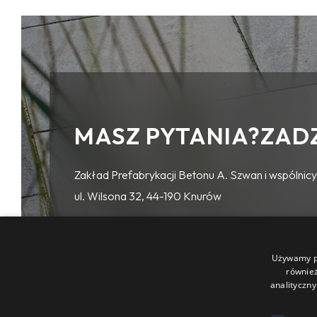
MASZ PYTANIA?ZAD
Zakład Prefabrykacji Betonu A. Szwan i wspólnicy 
ul. Wilsona 32, 44-190 Knurów
Używamy pl
(32) 236 16 91
również
analityczny
504 096 516