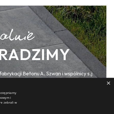
RADZIMY
abrykacji Betonu A. Szwan i wspólnicy s.j
×
 32, 44-190 Knurów
dostępniamy
amowym i
re zebrali w