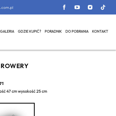
.com.pl
GALERIA
GDZIE KUPIĆ?
PORADNIK
DO POBRANIA
KONTAKT
D ROWERY
71
kość 47 cm wysokość 25 cm