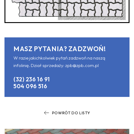
MASZ PYTANIA? ZADZWOŃ!
W razie jakichkolwiek pytań zadzwoń na naszą
infolinię. Dział sprzedaży:
zpb@zpb.com.pl
(32) 236 16 91
504 096 516
POWRÓT DO LISTY