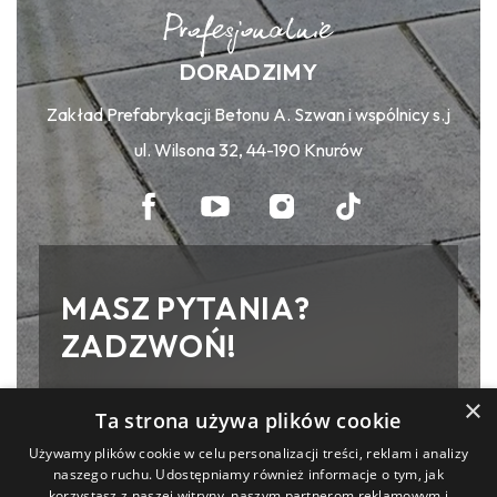
DORADZIMY
Zakład Prefabrykacji Betonu A. Szwan i wspólnicy s.j
ul. Wilsona 32, 44-190 Knurów
MASZ PYTANIA?
ZADZWOŃ!
×
Zakład Prefabrykacji Betonu A. Szwan
Ta strona używa plików cookie
i wspólnicy s.j
Używamy plików cookie w celu personalizacji treści, reklam i analizy
ul. Wilsona 32, 44-190 Knurów
naszego ruchu. Udostępniamy również informacje o tym, jak
korzystasz z naszej witryny, naszym partnerom reklamowym i